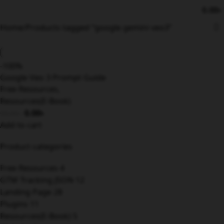
0.00
৳
Home
Products tagged “google gemini veo3”
-100%
Google Veo 3 Prompt Guide
Free Resources
,
Resources(E-Book)
0.00
৳
99.00
৳
Add to cart
Product categories
Free Resources
4
GTM Tracking JSON
12
Landing Page
28
Plugins
11
Resources(E-Book)
5