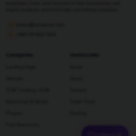
templates, tools, and courses to help businesses sell
digital products and build high-converting websites.
admin@orinexon.com
+880 151 842 1535
Categories
Useful Links
Landing Page
Home
Website
About
GTM Tracking JSON
Contact
Resources (E-Book)
Order Track
Plugins
Hosting
Free Resources
OriNexon AI