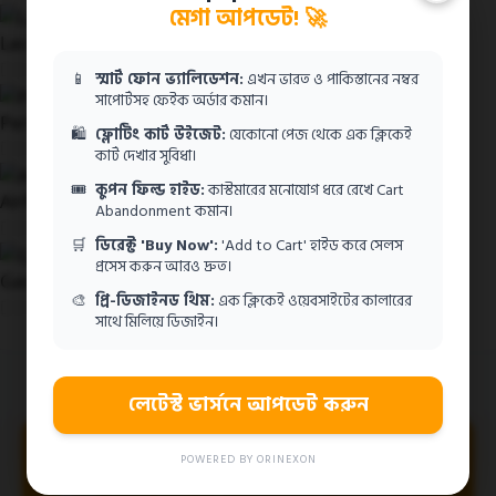
মেগা আপডেট! 🚀
Lacca Semai (Design Template)
350.00
৳
1,000.00
৳
📱
স্মার্ট ফোন ভ্যালিডেশন:
এখন ভারত ও পাকিস্তানের নম্বর
সাপোর্টসহ ফেইক অর্ডার কমান।
Perfume (Design Template)
🛍️
ফ্লোটিং কার্ট উইজেট:
যেকোনো পেজ থেকে এক ক্লিকেই
350.00
৳
1,000.00
৳
কার্ট দেখার সুবিধা।
🎟️
কুপন ফিল্ড হাইড:
কাস্টমারের মনোযোগ ধরে রেখে Cart
AirPods Pro 2 (Design Template)
Abandonment কমান।
350.00
৳
🛒
ডিরেক্ট 'Buy Now':
'Add to Cart' হাইড করে সেলস
প্রসেস করুন আরও দ্রুত।
Gastrolip Powder (Design Template)
🎨
প্রি-ডিজাইনড থিম:
এক ক্লিকেই ওয়েবসাইটের কালারের
350.00
৳
সাথে মিলিয়ে ডিজাইন।
লেটেস্ট ভার্সনে আপডেট করুন
Recommended Server/Hosting
POWERED BY ORINEXON
Build your high-converting website on