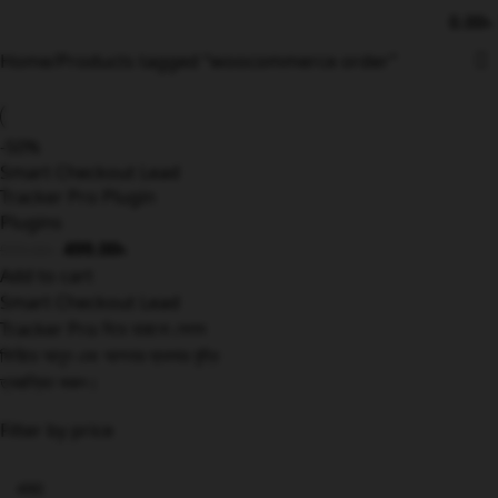
0.00
৳
Home
Products tagged “woocommerce order”
-50%
Smart Checkout Lead
Tracker Pro Plugin
Plugins
499.00
৳
999.00
৳
Add to cart
Smart Checkout Lead
Tracker Pro দিয়ে হারানো সেলস
ফিরিয়ে আনুন এবং আপনার ব্যবসার বৃদ্ধি
ত্বরান্বিত করুন।
Filter by price