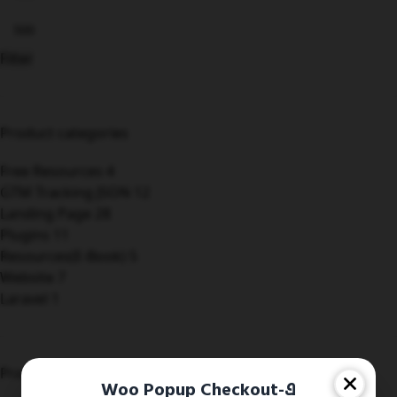
Filter
Product categories
Free Resources
4
GTM Tracking JSON
12
Landing Page
28
Plugins
11
Resources(E-Book)
5
Website
7
Laravel
1
Products
Woo Popup Checkout-এ