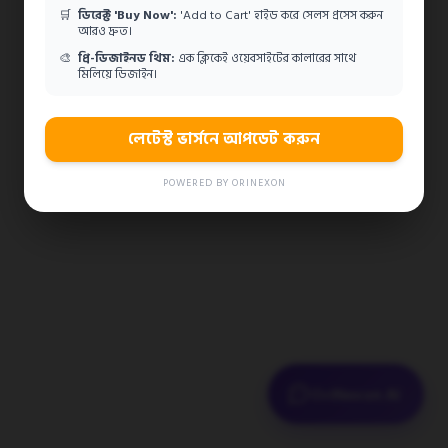
🛒
ডিরেক্ট 'Buy Now':
'Add to Cart' হাইড করে সেলস প্রসেস করুন
আরও দ্রুত।
🎨
প্রি-ডিজাইনড থিম:
এক ক্লিকেই ওয়েবসাইটের কালারের সাথে
মিলিয়ে ডিজাইন।
লেটেস্ট ভার্সনে আপডেট করুন
POWERED BY ORINEXON
OriNexon AI