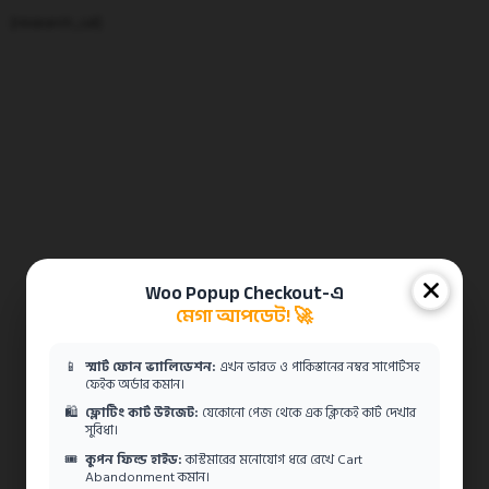
[research_cal]
Woo Popup Checkout-এ
মেগা আপডেট! 🚀
📱
স্মার্ট ফোন ভ্যালিডেশন:
এখন ভারত ও পাকিস্তানের নম্বর সাপোর্টসহ
ফেইক অর্ডার কমান।
🛍️
ফ্লোটিং কার্ট উইজেট:
যেকোনো পেজ থেকে এক ক্লিকেই কার্ট দেখার
সুবিধা।
🎟️
কুপন ফিল্ড হাইড:
কাস্টমারের মনোযোগ ধরে রেখে Cart
Abandonment কমান।