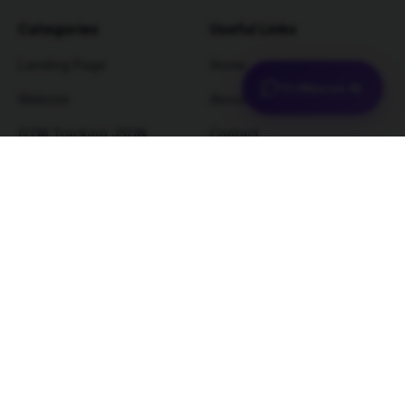
Categories
Useful Links
Landing Page
Home
OriNexon AI
Website
About
GTM Tracking JSON
Contact
Resources (E-Book)
Order Track
Plugins
Hosting
Free Resources
© 2024-2026 OriNexon. All rights reserved.