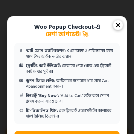
Woo Popup Checkout-এ
মেগা আপডেট! 🚀
📱
স্মার্ট ফোন ভ্যালিডেশন:
এখন ভারত ও পাকিস্তানের নম্বর
সাপোর্টসহ ফেইক অর্ডার কমান।
🛍️
ফ্লোটিং কার্ট উইজেট:
যেকোনো পেজ থেকে এক ক্লিকেই
কার্ট দেখার সুবিধা।
🎟️
কুপন ফিল্ড হাইড:
কাস্টমারের মনোযোগ ধরে রেখে Cart
Abandonment কমান।
🛒
ডিরেক্ট 'Buy Now':
'Add to Cart' হাইড করে সেলস
প্রসেস করুন আরও দ্রুত।
🎨
প্রি-ডিজাইনড থিম:
এক ক্লিকেই ওয়েবসাইটের কালারের
সাথে মিলিয়ে ডিজাইন।